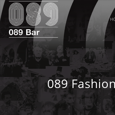
H
089 Fashio