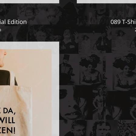
al Edition
089 T-Shi
o