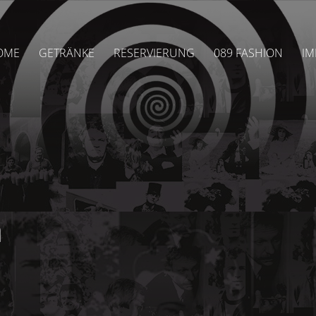
OME
GETRÄNKE
RESERVIERUNG
089 FASHION
IM
n