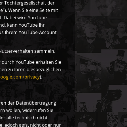
er Tochtergesellschaft der
“). Wenn Sie eine Seite mit
t. Dabei wird YouTube
ind, kann YouTube Ihr
 aus Ihrem YouTube-Account
s Nutzerverhalten sammeln.
 durch YouTube erhalten Sie
nen zu Ihren diesbezüglichen
.google.com/privacy
).
ieren der Datenübertragung
rn wollen, widerrufen Sie
er alle technisch nicht
 jedoch ggfs. nicht oder nur