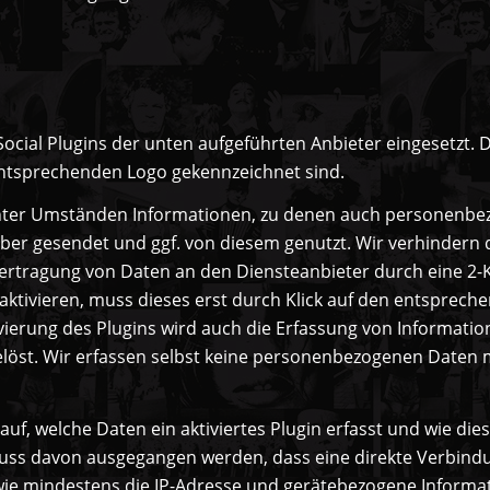
ocial Plugins der unten aufgeführten Anbieter eingesetzt. 
entsprechenden Logo gekennzeichnet sind.
unter Umständen Informationen, zu denen auch personenb
ber gesendet und ggf. von diesem genutzt. Wir verhindern
rtragung von Daten an den Diensteanbieter durch eine 2-K
aktivieren, muss dieses erst durch Klick auf den entspreche
ivierung des Plugins wird auch die Erfassung von Informat
löst. Wir erfassen selbst keine personenbezogenen Daten mi
auf, welche Daten ein aktiviertes Plugin erfasst und wie di
uss davon ausgegangen werden, dass eine direkte Verbind
ie mindestens die IP-Adresse und gerätebezogene Informat