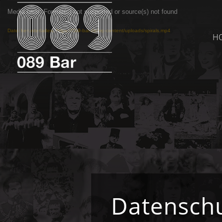
Media error: Format(s) not supported or source(s) not found
Datei herunterladen: https://089-bar.de/wp-content/uploads/spirals.mp4
H
Datenschu