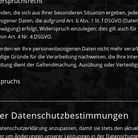
derspruchsrecht
den, die sich aus Ihrer besonderen Situation ergeben, jede
gener Daten, die aufgrund Art. 6 Abs. 1 lit. f DSGVO (Date
wägung) erfolgt, Widerspruch einzulegen; dies gilt auch fü
von Art. 4 Nr. 4 DSGVO.
erden wir Ihre personenbezogenen Daten nicht mehr verarbe
ge Gründe für die Verarbeitung nachweisen, die Ihre Inter
eitung dient der Geltendmachung, Ausübung oder Verteidi
spruchs
rer Datenschutzbestimmungen
atenschutzerklärung anzupassen, damit sie stets den aktuel
er um Änderungen unserer Leistungen in der Datenschutzer