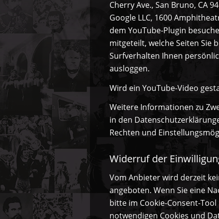
Cherry Ave., San Bruno, CA 94
Google LLC, 1600 Amphitheatr
dem YouTube-Plugin besuchen
mitgeteilt, welche Seiten Si
Surfverhalten Ihnen persönli
ausloggen.
Wird ein YouTube-Video gesta
Weitere Informationen zu Zw
in den Datenschutzerklärunge
Rechten und Einstellungsmögl
Widerruf der Einwilligun
Vom Anbieter wird derzeit ke
angeboten. Wenn Sie eine Nac
bitte im Cookie-Consent-Tool 
notwendigen Cookies und Date