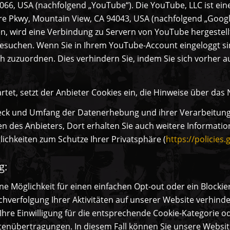
066, USA (nachfolgend „YouTube“). Die YouTube, LLC ist ein
e Pkwy, Mountain View, CA 94043, USA (nachfolgend „Google
, wird eine Verbindung zu Servern von YouTube hergestell
e besuchen. Wenn Sie in Ihrem YouTube-Account eingeloggt s
ch zuzuordnen. Dies verhindern Sie, indem Sie sich vorher
rtet, setzt der Anbieter Cookies ein, die Hinweise über da
eck und Umfang der Datenerhebung und ihrer Verarbeitung
n des Anbieters, Dort erhalten Sie auch weitere Informatio
ichkeiten zum Schutze Ihrer Privatsphäre (
https://policies
g:
ine Möglichkeit für einen einfachen Opt-out oder ein Block
hverfolgung Ihrer Aktivitäten auf unserer Website verhinde
Ihre Einwilligung für die entsprechende Cookie-Kategorie od
nübertragungen. In diesem Fall können Sie unsere Website